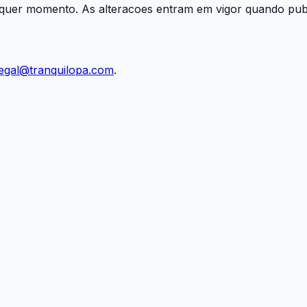
lquer momento. As alteracoes entram em vigor quando publ
legal@tranquilopa.com
.